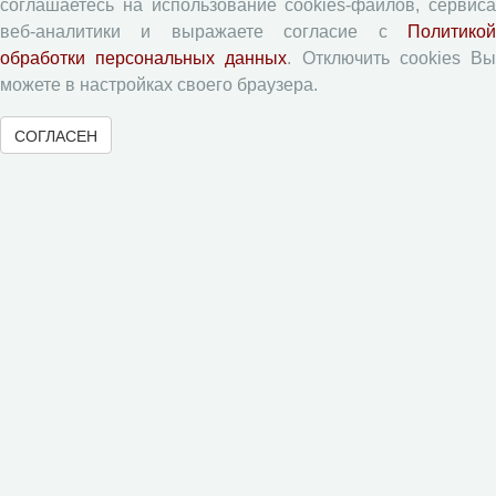
соглашаетесь на использование cookies-файлов, сервиса
Статьи
веб-аналитики и выражаете согласие с
Политикой
обработки персональных данных
. Отключить cookies В
Поиск
можете в настройках своего браузера.
Подборка статей
СОГЛАСЕН
Авторам
Правила для авторов
Типовой лицензионный договор
Согласие на обработку персональных данных
Авторские права
Приватность
Рецензентам
Памятка рецензенту
Форма рецензии