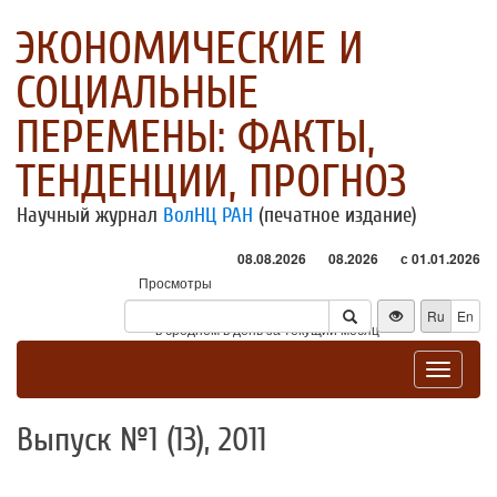
ЭКОНОМИЧЕСКИЕ И
СОЦИАЛЬНЫЕ
ПЕРЕМЕНЫ: ФАКТЫ,
ТЕНДЕНЦИИ, ПРОГНОЗ
Научный журнал
ВолНЦ РАН
(печатное издание)
08.08.2026
08.2026
с 01.01.2026
Просмотры
Посетители
Ru
En
* - в среднем в день за текущий месяц
Toggle
navigat
Выпуск №1 (13), 2011