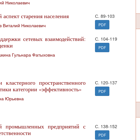
ий Николаевич
 аспект старения населения
С. 89-103
PDF
в Виталий Николаевич
ддержки сетевых взаимодействий:
С. 104-119
ценки
PDF
кина Гульнара Фатыховна
 кластерного пространственного
С. 120-137
втики категории «эффективность»
PDF
на Юрьевна
ий промышленных предприятий с
С. 138-152
етственности
PDF