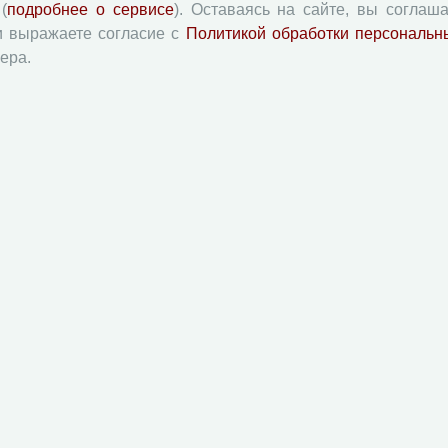
(
подробнее о сервисе
). Оставаясь на сайте, вы соглаша
PDF
и выражаете согласие с
Политикой обработки персональн
ера.
стоянии российского общества
С. 264-271
PDF
году
С. 272-275
PDF
С. 276-281
PDF
С. 282
PDF