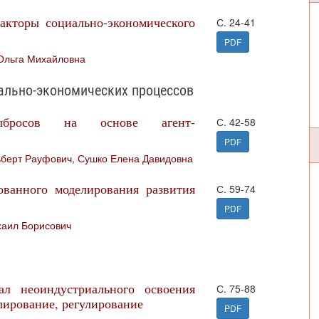
акторы социально-экономического
С. 24-41
PDF
Ольга Михайловна
ально-экономических процессов
ыбросов на основе агент-
С. 42-58
PDF
ьберт Рауфович
,
Сушко Елена Давидовна
ованного моделирования развития
С. 59-74
PDF
хаил Борисович
ал неоиндустриального освоения
С. 75-88
лирование, регулирование
PDF