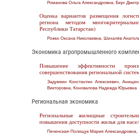
Романова Ольга Александровна
,
Берг Дмитр
Оценка вариантов размещения логист
региона методом многокритериаль
Республики Татарстан)
Рожко Оксана Николаевна
,
Шихалёв Анатол
Экономика агропромышленного компле
Повышение эффективности прои
совершенствования региональной систе
Задумкин Константин Алексеевич
,
Анищен
Викторовна
,
Коновалова Надежда Юрьевна
Региональная экономика
Региональные жилищные строительн
повышения доступности жилья для насе
Печенская-Полищук Мария Александровна
,