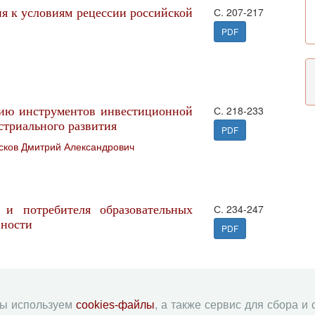
я к условиям рецессии российской
С. 207-217
PDF
ию инструментов инвестиционной
С. 218-233
стриального развития
PDF
сков Дмитрий Александрович
 и потребителя образовательных
С. 234-247
вности
PDF
и формирования промышленных
мы используем
cookies-файлы
, а также сервис для сбора и
С. 248-263