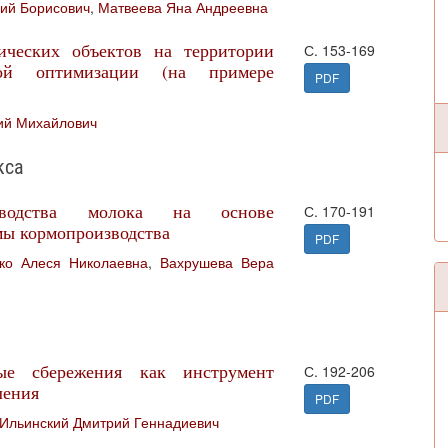
ий Борисович
,
Матвеева Яна Андреевна
ических объектов на территории
С. 153-169
ной оптимизации (на примере
PDF
ий Михайлович
кса
зводства молока на основе
С. 170-191
мы кормопроизводства
PDF
ко Алеся Николаевна
,
Вахрушева Вера
ые сбережения как инструмент
С. 192-206
ления
PDF
Ильинский Дмитрий Геннадиевич