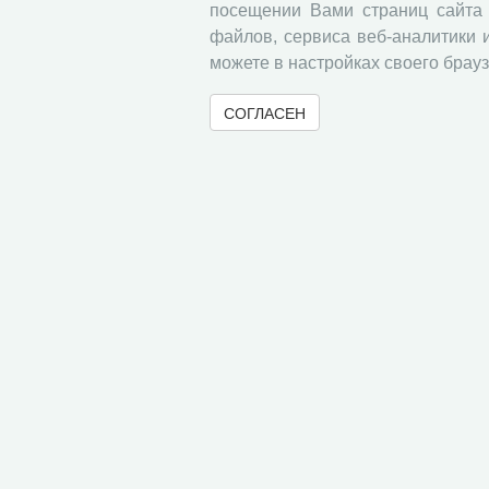
кластеров в Российской Федерации
посещении Вами страниц сайта 
файлов, сервиса веб-аналитики 
Напольских Дмитрий Леонидович
можете в настройках своего брауз
Без рубрики
СОГЛАСЕН
Мониторинг общественного мнения о со
Список статей, опубликованных в 2017 
Правила приёма статей
Информация о подписке
« Вернуться назад