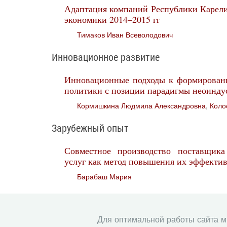
Адаптация компаний Республики Карели
экономики 2014–2015 гг
Тимаков Иван Всеволодович
Инновационное развитие
Инновационные подходы к формирован
политики с позиции парадигмы неоинду
Кормишкина Людмила Александровна
,
Коло
Зарубежный опыт
Совместное производство поставщика
услуг как метод повышения их эффекти
Барабаш Мария
Молодые исследователи
Тенденции и перспективные модел
Для оптимальной работы сайта 