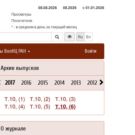
08.08.2026
08.2026
с 01.01.2026
Просмотры
Посетители
* - в среднем в день за текущий месяц
Ru
En
ты ВолНЦ РАН
Войти
Архив выпусков
2017
2016
2015
2014
2013
2012
2011
2010
Т.10, (1)
Т.10, (2)
Т.10, (3)
Т.10, (4)
Т.10, (5)
Т.10, (6)
О журнале