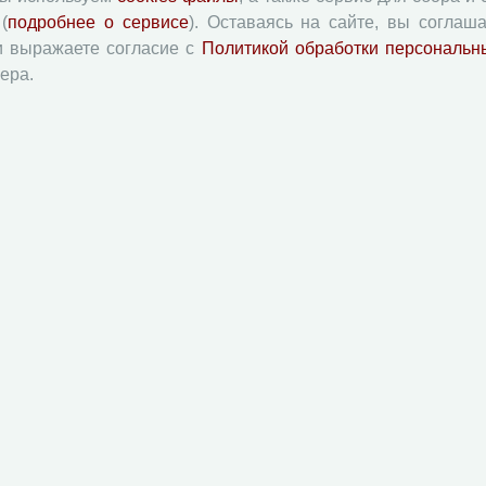
сельских территорий
С. 221-239
(
подробнее о сервисе
). Оставаясь на сайте, вы соглаша
PDF
аил Михайлович
и выражаете согласие с
Политикой обработки персональн
ера.
С. 240-244
PDF
С. 245
PDF
й академии наук
Attribution-NonCommercial-NoDerivatives 4.0 International License
 и распространять без дополнительного разрешения