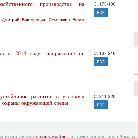
озяйственного производства на
С. 173-186
PDF
 Дмитрий Викторович
,
Семяшкин Ефим
ов в 2014 году: напряжение не
С. 187-210
PDF
устойчивое развитие в условиях
С. 211-220
и охраны окружающей среды
PDF
мы используем
cookies-файлы
, а также сервис для сбора и