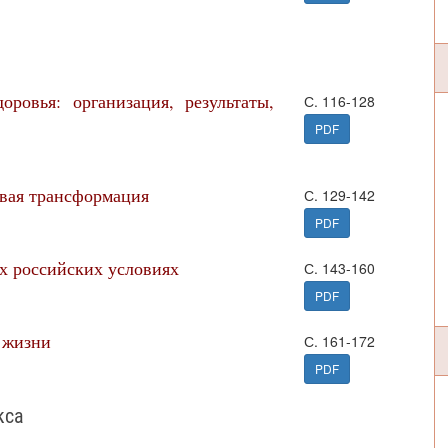
оровья: организация, результаты,
С. 116-128
PDF
вая трансформация
С. 129-142
PDF
х российских условиях
С. 143-160
PDF
 жизни
С. 161-172
PDF
кса