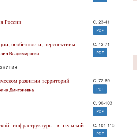
ия России
С. 23-41
PDF
ции, особенности, перспективы
С. 42-71
PDF
аил Владимирович
азвития
ическом развитии территорий
С. 72-89
PDF
рина Дмитриевна
С. 90-103
PDF
ской инфраструктуры в сельской
С. 104-115
PDF