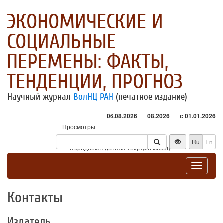
ЭКОНОМИЧЕСКИЕ И
СОЦИАЛЬНЫЕ
ПЕРЕМЕНЫ: ФАКТЫ,
ТЕНДЕНЦИИ, ПРОГНОЗ
Научный журнал
ВолНЦ РАН
(печатное издание)
06.08.2026
08.2026
с 01.01.2026
Просмотры
Посетители
Ru
En
* - в среднем в день за текущий месяц
Toggle
navigat
Контакты
Издатель