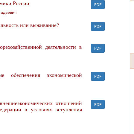
омики России
PDF
надьевич
ильность или выживание?
PDF
рехозяйственной деятельности в
PDF
е обеспечения экономической
PDF
внешнеэкономических отношений
PDF
едерации в условиях вступления