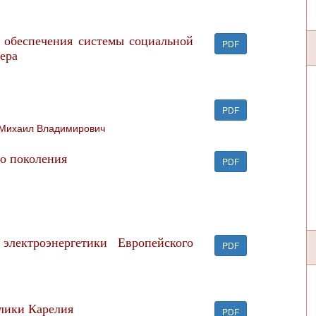
 обеспечения системы социальной
PDF
ера
PDF
Михаил Владимирович
о поколения
PDF
электроэнергетики Европейского
PDF
лики Карелия
PDF