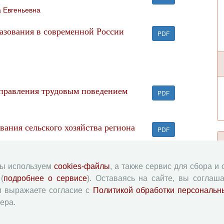
 Евгеньевна
зования в современной России
PDF
управления трудовым поведением
PDF
ания сельского хозяйства региона
PDF
егионального развития
PDF
мы используем
cookies-файлы
, а также сервис для сбора и
(
подробнее о сервисе
). Оставаясь на сайте, вы соглаша
и выражаете согласие с
Политикой обработки персональн
 трансфертной цены
ера.
PDF