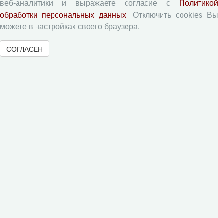
веб-аналитики и выражаете согласие с
Политикой
Текущий номер (Том 19, №3, 2026)
обработки персональных данных
. Отключить cookies В
Архив
можете в настройках своего браузера.
Рубрики
СОГЛАСЕН
Авторы
Статьи
Поиск
Подборка статей
Авторам
Правила для авторов
Типовой лицензионный договор
Согласие на обработку персональных данных
Авторские права
Приватность