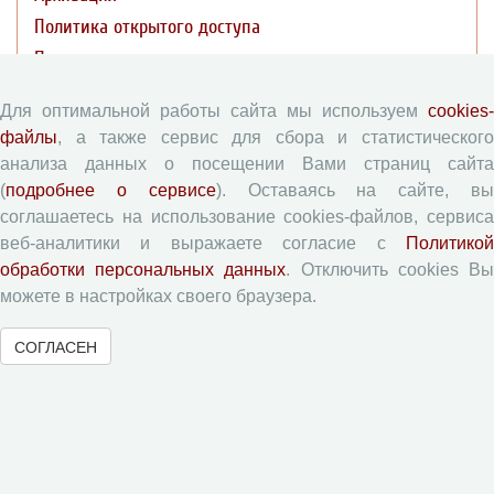
Политика открытого доступа
Политика раскрытия
Для оптимальной работы сайта мы используем
cookies-
Публикации
файлы
, а также сервис для сбора и статистического
анализа данных о посещении Вами страниц сайта
Текущий номер (Том 19, №3, 2026)
(
подробнее о сервисе
). Оставаясь на сайте, в
Архив
соглашаетесь на использование cookies-файлов, сервиса
Рубрики
веб-аналитики и выражаете согласие с
Политикой
обработки персональных данных
. Отключить cookies В
Авторы
можете в настройках своего браузера.
Статьи
Поиск
СОГЛАСЕН
Подборка статей
Авторам
Правила для авторов