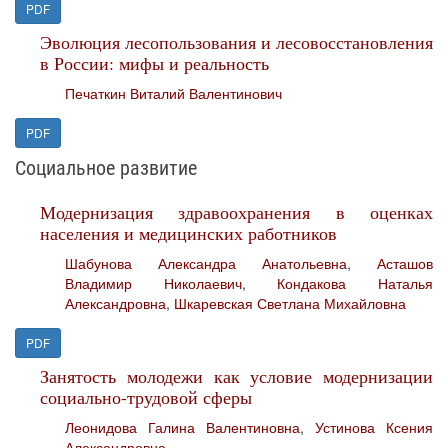
PDF
Эволюция лесопользования и лесовосстановления
в России: мифы и реальность
Печаткин Виталий Валентинович
PDF
Социальное развитие
Модернизация здравоохранения в оценках
населения и медицинских работников
Шабунова Александра Анатольевна
,
Асташов
Владимир Николаевич
,
Кондакова Наталья
Александровна
,
Шкаревская Светлана Михайловна
PDF
Занятость молодежи как условие модернизации
социально-трудовой сферы
Леонидова Галина Валентиновна
,
Устинова Ксения
Александровна