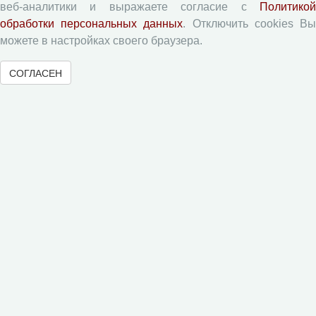
веб-аналитики и выражаете согласие с
Политикой
Правила для авторов
обработки персональных данных
. Отключить cookies В
Типовой лицензионный договор
можете в настройках своего браузера.
Согласие на обработку персональных данных
СОГЛАСЕН
Авторские права
Приватность
Рецензентам
Памятка рецензенту
Форма рецензии
Журналы ВолНЦ РАН
Экономические и социальные перемены
Проблемы развития территории