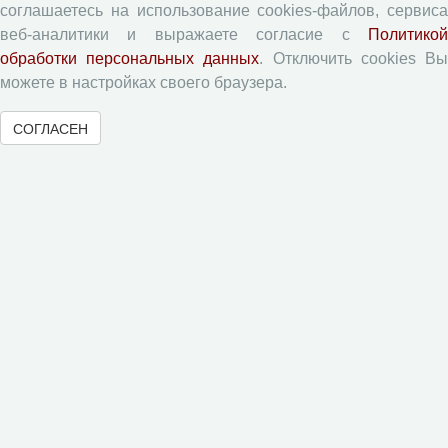
Авторы
соглашаетесь на использование cookies-файлов, сервиса
Статьи
веб-аналитики и выражаете согласие с
Политикой
обработки персональных данных
. Отключить cookies В
Поиск
можете в настройках своего браузера.
Подборка статей
СОГЛАСЕН
Авторам
Правила для авторов
Типовой лицензионный договор
Согласие на обработку персональных данных
Авторские права
Приватность
Рецензентам
Памятка рецензенту