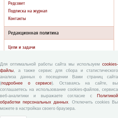
Редсовет
Подписка на журнал
Контакты
Редакционная политика
Цели и задачи
Разделы журнала
Рецензирование
Для оптимальной работы сайта мы используем
cookies-
Публикационная этика
файлы
, а также сервис для сбора и статистического
анализа данных о посещении Вами страниц сайта
Индексирование
(
подробнее о сервисе
). Оставаясь на сайте, в
Архивация
соглашаетесь на использование cookies-файлов, сервиса
Политика открытого доступа
веб-аналитики и выражаете согласие с
Политикой
Политика раскрытия
обработки персональных данных
. Отключить cookies В
можете в настройках своего браузера.
Публикации