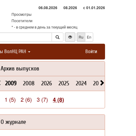
06.08.2026
08.2026
с 01.01.2026
Просмотры
Посетители
* - в среднем в день за текущий месяц
Ru
En
ты ВолНЦ РАН
Войти
Архив выпусков
2009
2008
2026
2025
2024
2023
2022
202
1 (5)
2 (6)
3 (7)
4 (8)
О журнале