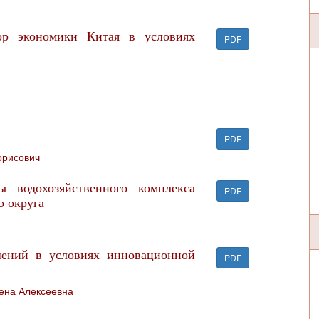
тор экономики Китая в условиях
PDF
PDF
орисович
ы водохозяйственного комплекса
PDF
о округа
шений в условиях инновационной
PDF
ена Алексеевна