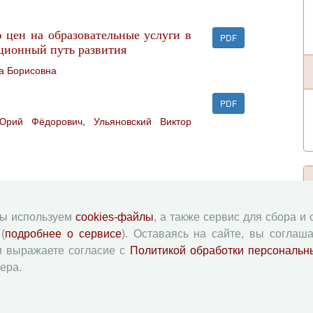
цен на образовательные услуги в
PDF
ционный путь развития
а Борисовна
PDF
Юрий Фёдорович
,
Ульяновский Виктор
я национального муниципального
PDF
мы используем
cookies-файлы
, а также сервис для сбора и
Васильевна
(
подробнее о сервисе
). Оставаясь на сайте, вы соглаша
и выражаете согласие с
Политикой обработки персональн
ие на социально-экономическое
PDF
ера.
 Роман Васильевич