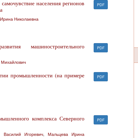
 самочувствие населения регионов
PDF
а
 Ирина Николаевна
азвития машиностроительного
PDF
 Михайлович
итии промышленности (на примере
PDF
мышленного комплекса Северного
PDF
н Василий Игоревич
,
Мальцева Ирина