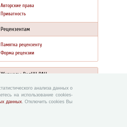
Авторские права
Приватность
Рецензентам
Памятка рецензенту
Форма рецензии
Журналы ВолНЦ РАН
 статистического анализа данных о
Экономические и социальные перемены
етесь на использование cookies-
Проблемы развития территории
ых данных
. Отключить cookies Вы
Вопросы территориального развития
Социальное пространство
Юный экономист