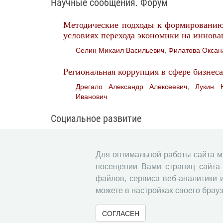
Научные сообщения. Форум
Методические подходы к формированию 
условиях перехода экономики на иннова
Селин Михаил Васильевич
,
Филатова Оксан
Региональная коррупция в сфере бизнеса
Дрегало Александр Алексеевич
,
Лукин 
Иванович
Социальное развитие
Исследование уровня жизни населени
района Республики Карелия
Для оптимальной работы сайта 
Шишкин Анатолий Иванович
,
Чубиева Инна 
посещении Вами страниц сайта 
файлов, сервиса веб-аналитики 
Неравенство населения и его влиян
можете в настройках своего брауз
развитие региона
Костылева Людмила Васильевна
,
Дубиничев
СОГЛАСЕН