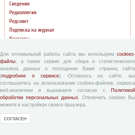
Сведения
Редколлегия
Редсовет
Подписка на журнал
Контакты
Редакционная политика
Для оптимальной работы сайта мы используем
cookies-
файлы
, а также сервис для сбора и статистического
анализа данных о посещении Вами страниц сайта
Цели и задачи
(
подробнее о сервисе
). Оставаясь на сайте, в
Разделы журнала
соглашаетесь на использование cookies-файлов, сервиса
Рецензирование
веб-аналитики и выражаете согласие с
Политикой
Публикационная этика
обработки персональных данных
. Отключить cookies В
можете в настройках своего браузера.
Индексирование
Архивация
СОГЛАСЕН
Политика открытого доступа
Политика раскрытия