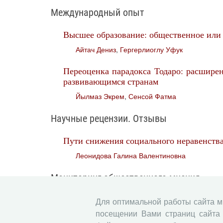
Международный опыт
Высшее образование: общественное или 
Айтач Дениз
,
Гергерлиоглу Уфук
Переоценка парадокса Тодаро: расшире
развивающимся странам
Йылмаз Экрем
,
Сенсой Фатма
Научные рецензии. Отзывы
Пути снижения социального неравенств
Леонидова Галина Валентиновна
Мониторинг общественного мнения
Мониторинг общественного мнения о со
Для оптимальной работы сайта 
посещении Вами страниц сайта 
Морев Михаил Владимирович
,
Бахвалова И