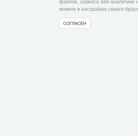
файлов, сервиса веб-аналитики 
Без рубрики
можете в настройках своего брауз
Правила приёма статей
СОГЛАСЕН
Информация о подписке
« Вернуться назад
© 2000-2026 Вологодский научный центр Российско
Контент доступен под лицензией
Creative Commons 
Метаданные издания можно просматривать, скачивать, копировать