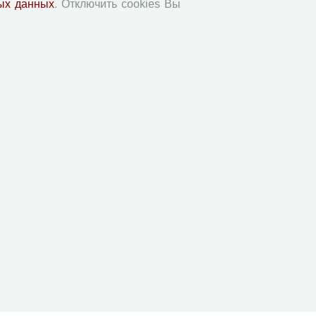
Юный экономист
ых данных
. Отключить cookies Вы
АгроЗооТехника