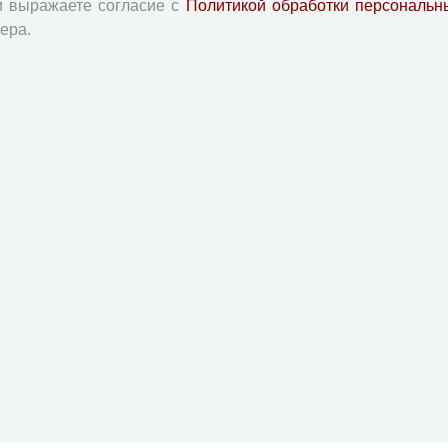
и выражаете согласие с
Политикой обработки персональн
ера.
С. 243-244
PDF
С. 244
PDF
й академии наук
Attribution-NonCommercial-NoDerivatives 4.0 International License
 и распространять без дополнительного разрешения