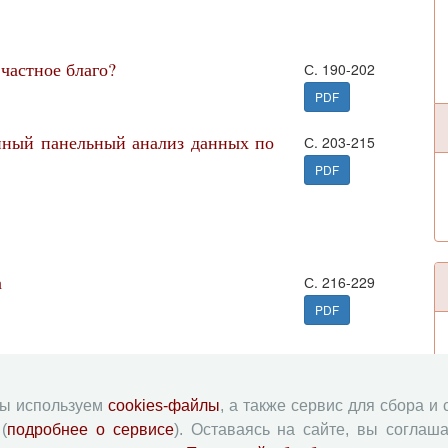
частное благо?
С. 190-202
PDF
нный панельный анализ данных по
С. 203-215
PDF
а
С. 216-229
PDF
стоянии российского общества
С. 230-242
мы используем
cookies-файлы
, а также сервис для сбора и
PDF
(
подробнее о сервисе
). Оставаясь на сайте, вы соглаша
рина Михайловна