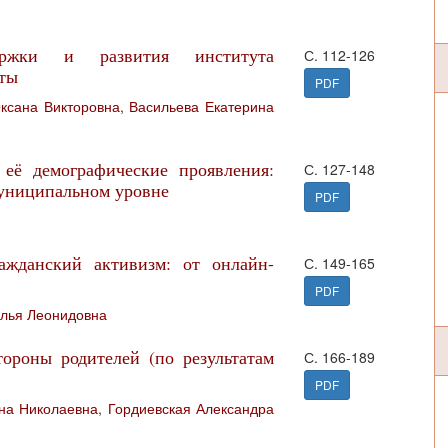
ержки и развития института
С. 112-126
кты
PDF
ксана Викторовна
,
Васильева Екатерина
её демографические проявления:
С. 127-148
муниципальном уровне
PDF
ажданский активизм: от онлайн-
С. 149-165
PDF
алья Леонидовна
ороны родителей (по результатам
С. 166-189
PDF
на Николаевна
,
Гордиевская Александра