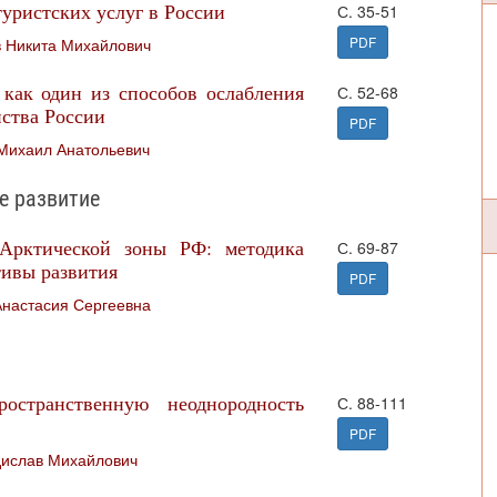
уристских услуг в России
С. 35-51
PDF
 Никита Михайлович
как один из способов ослабления
С. 52-68
нства России
PDF
Михаил Анатольевич
е развитие
Арктической зоны РФ: методика
С. 69-87
тивы развития
PDF
Анастасия Сергеевна
остранственную неоднородность
С. 88-111
PDF
дислав Михайлович