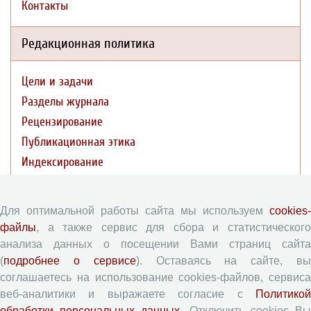
Контакты
Редакционная политика
Цели и задачи
Разделы журнала
Рецензирование
Публикационная этика
Индексирование
Архивация
Политика открытого доступа
Для оптимальной работы сайта мы используем
cookies-
Политика раскрытия
файлы
, а также сервис для сбора и статистического
анализа данных о посещении Вами страниц сайта
Публикации
(
подробнее о сервисе
). Оставаясь на сайте, в
соглашаетесь на использование cookies-файлов, сервиса
веб-аналитики и выражаете согласие с
Политикой
Текущий номер (Том 19, №3, 2026)
обработки персональных данных
. Отключить cookies В