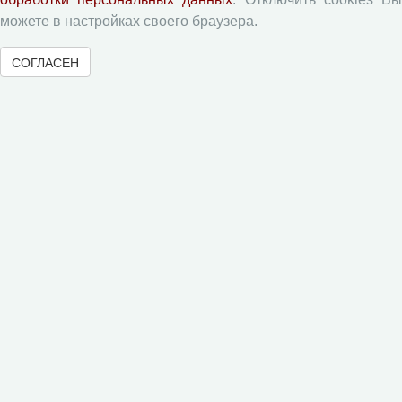
Архив
можете в настройках своего браузера.
Рубрики
Авторы
СОГЛАСЕН
Статьи
Поиск
Подборка статей
Авторам
Правила для авторов
Типовой лицензионный договор
Согласие на обработку персональных данных
Авторские права
Приватность
Рецензентам