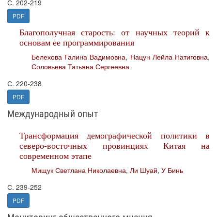
С. 202-219
PDF
Благополучная старость: от научных теорий к
основам ее программирования
Белехова Галина Вадимовна
,
Нацун Лейла Натиговна
,
Соловьева Татьяна Сергеевна
С. 220-238
PDF
Международный опыт
Трансформация демографической политики в
северо-восточных провинциях Китая на
современном этапе
Мищук Светлана Николаевна
,
Ли Шуай
,
У Бинь
С. 239-252
PDF