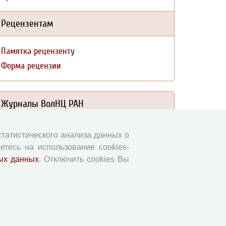
Рецензентам
Памятка рецензенту
Форма рецензии
Журналы ВолНЦ РАН
Экономические и социальные перемены
 статистического анализа данных о
Проблемы развития территории
етесь на использование cookies-
Вопросы территориального развития
ых данных
. Отключить cookies Вы
Социальное пространство
Юный экономист
АгроЗооТехника