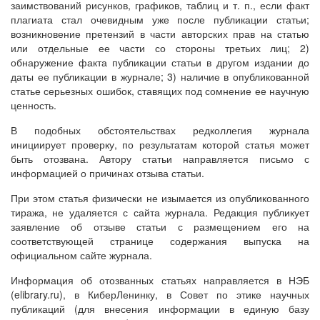
заимствований рисунков, графиков, таблиц и т. п., если факт
плагиата стал очевидным уже после публикации статьи;
возникновение претензий в части авторских прав на статью
или отдельные ее части со стороны третьих лиц; 2)
обнаружение факта публикации статьи в другом издании до
даты ее публикации в журнале; 3) наличие в опубликованной
статье серьезных ошибок, ставящих под сомнение ее научную
ценность.
В подобных обстоятельствах редколлегия журнала
инициирует проверку, по результатам которой статья может
быть отозвана. Автору статьи направляется письмо с
информацией о причинах отзыва статьи.
При этом статья физически не изымается из опубликованного
тиража, не удаляется с сайта журнала. Редакция публикует
заявление об отзыве статьи с размещением его на
соответствующей странице содержания выпуска на
официальном сайте журнала.
Информация об отозванных статьях направляется в НЭБ
(elibrary.ru), в КиберЛенинку, в Совет по этике научных
публикаций (для внесения информации в единую базу