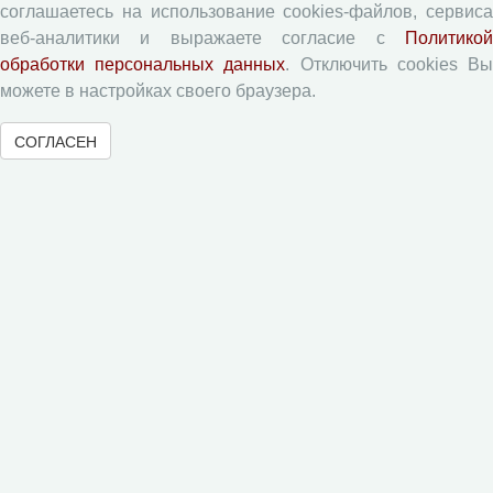
Авторам
соглашаетесь на использование cookies-файлов, сервиса
веб-аналитики и выражаете согласие с
Политикой
Правила для авторов
обработки персональных данных
. Отключить cookies В
можете в настройках своего браузера.
Типовой лицензионный договор
Согласие на обработку персональных данных
СОГЛАСЕН
Авторские права
Приватность
Рецензентам
Памятка рецензенту
Форма рецензии
Журналы ВолНЦ РАН
Экономические и социальные перемены