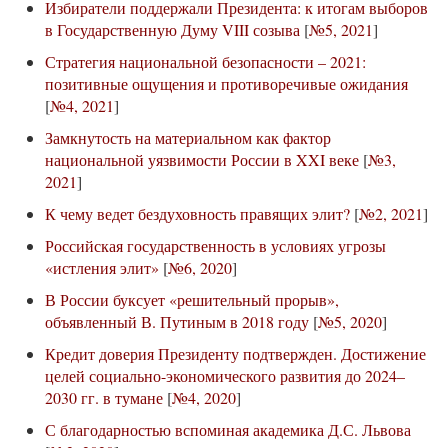
Избиратели поддержали Президента: к итогам выборов
в Государственную Думу VIII созыва
[
№5, 2021
]
Стратегия национальной безопасности – 2021:
позитивные ощущения и противоречивые ожидания
[
№4, 2021
]
Замкнутость на материальном как фактор
национальной уязвимости России в XXI веке
[
№3,
2021
]
К чему ведет бездуховность правящих элит?
[
№2, 2021
]
Российская государственность в условиях угрозы
«истления элит»
[
№6, 2020
]
В России буксует «решительный прорыв»,
объявленный В. Путиным в 2018 году
[
№5, 2020
]
Кредит доверия Президенту подтвержден. Достижение
целей социально-экономического развития до 2024–
2030 гг. в тумане
[
№4, 2020
]
С благодарностью вспоминая академика Д.С. Львова