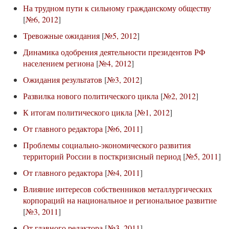
На трудном пути к сильному гражданскому обществу
[
№6, 2012
]
Тревожные ожидания
[
№5, 2012
]
Динамика одобрения деятельности президентов РФ
населением региона
[
№4, 2012
]
Ожидания результатов
[
№3, 2012
]
Развилка нового политического цикла
[
№2, 2012
]
К итогам политического цикла
[
№1, 2012
]
От главного редактора
[
№6, 2011
]
Проблемы социально-экономического развития
территорий России в посткризисный период
[
№5, 2011
]
От главного редактора
[
№4, 2011
]
Влияние интересов собственников металлургических
корпораций на национальное и региональное развитие
[
№3, 2011
]
От главного редактора
[
№3, 2011
]