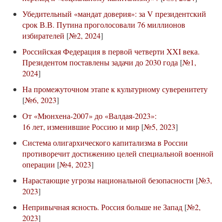
Убедительный «мандат доверия»: за V президентский
срок В.В. Путина проголосовали 76 миллионов
избирателей
[
№2, 2024
]
Российская Федерация в первой четверти XXI века.
Президентом поставлены задачи до 2030 года
[
№1,
2024
]
На промежуточном этапе к культурному суверенитету
[
№6, 2023
]
От «Мюнхена-2007» до «Валдая-2023»:
16 лет, изменившие Россию и мир
[
№5, 2023
]
Система олигархического капитализма в России
противоречит достижению целей специальной военной
операции
[
№4, 2023
]
Нарастающие угрозы национальной безопасности
[
№3,
2023
]
Непривычная ясность. Россия больше не Запад
[
№2,
2023
]