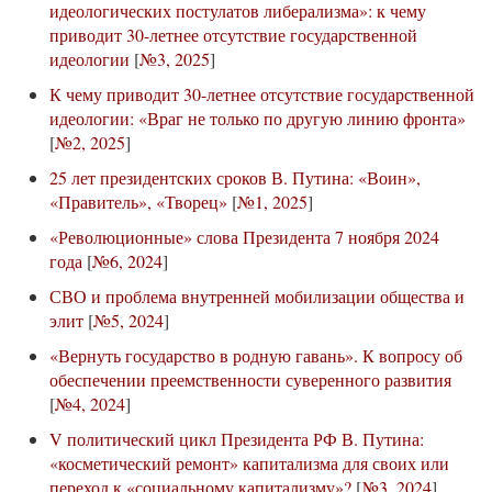
идеологических постулатов либерализма»: к чему
приводит 30-летнее отсутствие государственной
идеологии
[
№3, 2025
]
К чему приводит 30-летнее отсутствие государственной
идеологии: «Враг не только по другую линию фронта»
[
№2, 2025
]
25 лет президентских сроков В. Путина: «Воин»,
«Правитель», «Творец»
[
№1, 2025
]
«Революционные» слова Президента 7 ноября 2024
года
[
№6, 2024
]
СВО и проблема внутренней мобилизации общества и
элит
[
№5, 2024
]
«Вернуть государство в родную гавань». К вопросу об
обеспечении преемственности суверенного развития
[
№4, 2024
]
V политический цикл Президента РФ В. Путина:
«косметический ремонт» капитализма для своих или
переход к «социальному капитализму»?
[
№3, 2024
]