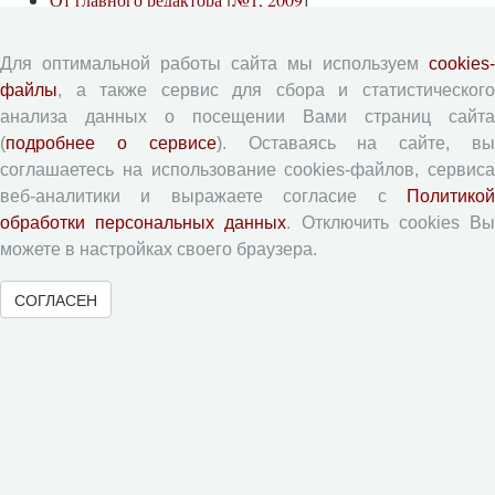
От главного редактора
[
№4, 2008
]
Для оптимальной работы сайта мы используем
cookies-
От главного редактора
[
№3, 2008
]
файлы
, а также сервис для сбора и статистического
От главного редактора
[
№2, 2008
]
анализа данных о посещении Вами страниц сайта
От главного редактора
[
№1, 2008
]
(
подробнее о сервисе
). Оставаясь на сайте, в
соглашаетесь на использование cookies-файлов, сервиса
веб-аналитики и выражаете согласие с
Политикой
« Вернуться назад
обработки персональных данных
. Отключить cookies В
можете в настройках своего браузера.
Архив выпусков
СОГЛАСЕН
2026
2025
2024
2023
2022
2021
2020
2019
2018
О журнале
Сведения
Редколлегия