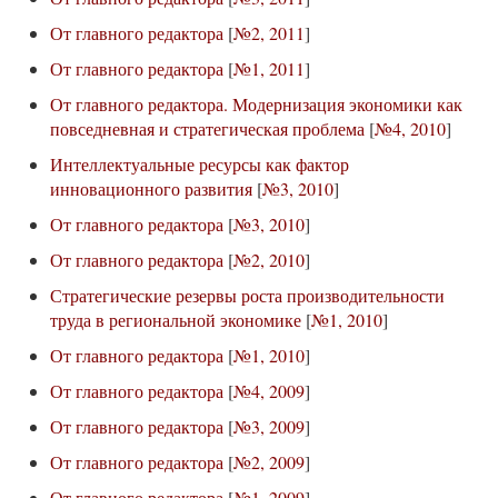
От главного редактора
[
№2, 2011
]
От главного редактора
[
№1, 2011
]
От главного редактора. Модернизация экономики как
повседневная и стратегическая проблема
[
№4, 2010
]
Интеллектуальные ресурсы как фактор
инновационного развития
[
№3, 2010
]
От главного редактора
[
№3, 2010
]
От главного редактора
[
№2, 2010
]
Стратегические резервы роста производительности
труда в региональной экономике
[
№1, 2010
]
От главного редактора
[
№1, 2010
]
От главного редактора
[
№4, 2009
]
От главного редактора
[
№3, 2009
]
От главного редактора
[
№2, 2009
]
От главного редактора
[
№1, 2009
]