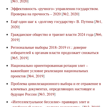
[
№3, 2020
]
Эффективность «ручного» управления государством.
Проверка на прочность – 2020
[
№2, 2020
]
Ещё один шаг к «долгому государству» В. Путина
[
№1,
2020
]
Гражданское общество и транзит власти 2024 года
[
№6,
2019
]
Региональные выборы 2018–2019 гг.: доверие
избирателей к органам власти продолжает снижаться
[
№5, 2019
]
Национально ориентированная ротация элит –
важнейшее условие реализации национальных
проектов
[
№4, 2019
]
Проблема цивилизационного выбора и ее отражение в
ключевых документах, определяющих настоящее и
будущее России
[
№3, 2019
]
«Интеллектуальное бессилие» правящих элит и
«глубинный народ» «долгого государства»
[
№2, 2019
]