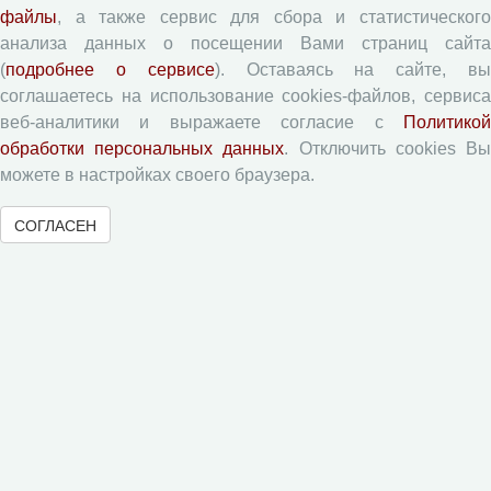
файлы
, а также сервис для сбора и статистического
Правила для авторов
анализа данных о посещении Вами страниц сайта
Типовой лицензионный договор
(
подробнее о сервисе
). Оставаясь на сайте, в
Согласие на обработку персональных данных
соглашаетесь на использование cookies-файлов, сервиса
Авторские права
веб-аналитики и выражаете согласие с
Политикой
Приватность
обработки персональных данных
. Отключить cookies В
можете в настройках своего браузера.
Рецензентам
СОГЛАСЕН
Памятка рецензенту
Форма рецензии
Журналы ВолНЦ РАН
Экономические и социальные перемены
Проблемы развития территории