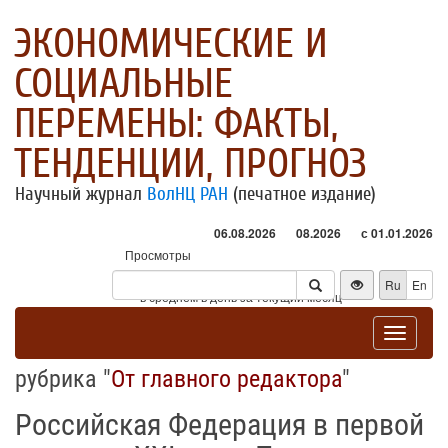
ЭКОНОМИЧЕСКИЕ И
СОЦИАЛЬНЫЕ
ПЕРЕМЕНЫ: ФАКТЫ,
ТЕНДЕНЦИИ, ПРОГНОЗ
Научный журнал
ВолНЦ РАН
(печатное издание)
06.08.2026
08.2026
с 01.01.2026
Просмотры
Посетители
Ru
En
* - в среднем в день за текущий месяц
Toggle
navigat
рубрика "
От главного редактора
"
Российская Федерация в первой