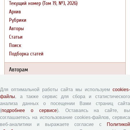
Текущий номер (Том 19, №3, 2026)
Архив
Рубрики
Авторы
Статьи
Поиск
Подборка статей
Авторам
Правила для авторов
Для оптимальной работы сайта мы используем
cookies-
Типовой лицензионный договор
файлы
, а также сервис для сбора и статистического
Согласие на обработку персональных данных
анализа данных о посещении Вами страниц сайта
Авторские права
(
подробнее о сервисе
). Оставаясь на сайте, в
соглашаетесь на использование cookies-файлов, сервиса
Приватность
веб-аналитики и выражаете согласие с
Политикой