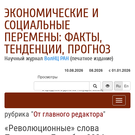
ЭКОНОМИЧЕСКИЕ И
СОЦИАЛЬНЫЕ
ПЕРЕМЕНЫ: ФАКТЫ,
ТЕНДЕНЦИИ, ПРОГНОЗ
Научный журнал
ВолНЦ РАН
(печатное издание)
10.08.2026
08.2026
с 01.01.2026
Просмотры
Посетители
Ru
En
* - в среднем в день за текущий месяц
Toggle
navigat
рубрика "
От главного редактора
"
«Революционные» слова