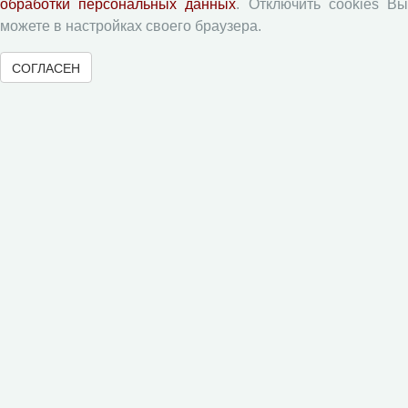
обработки персональных данных
. Отключить cookies В
Рецензентам
можете в настройках своего браузера.
Памятка рецензенту
СОГЛАСЕН
Форма рецензии
Журналы ВолНЦ РАН
Экономические и социальные перемены
Проблемы развития территории
Вопросы территориального развития
Социальное пространство
Юный экономист
АгроЗооТехника