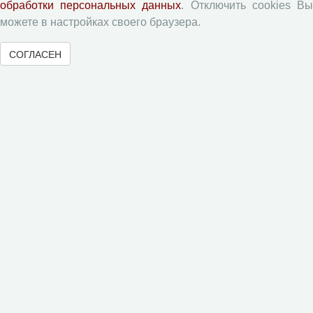
обработки персональных данных
. Отключить cookies В
можете в настройках своего браузера.
Журналы ВолНЦ РАН
СОГЛАСЕН
Экономические и социальные перемены
Проблемы развития территории
Вопросы территориального развития
Социальное пространство
Юный экономист
АгроЗооТехника
© 2000-2026 Вологодский научный центр Российской
академии наук