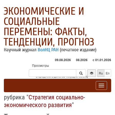
ЭКОНОМИЧЕСКИЕ И
СОЦИАЛЬНЫЕ
ПЕРЕМЕНЫ: ФАКТЫ,
ТЕНДЕНЦИИ, ПРОГНОЗ
Научный журнал
ВолНЦ РАН
(печатное издание)
09.08.2026
08.2026
с 01.01.2026
Просмотры
Посетители
Ru
En
* - в среднем в день за текущий месяц
Toggle
navigat
рубрика "
Стратегия социально-
экономического развития
"