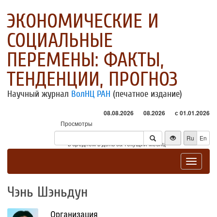
ЭКОНОМИЧЕСКИЕ И
СОЦИАЛЬНЫЕ
ПЕРЕМЕНЫ: ФАКТЫ,
ТЕНДЕНЦИИ, ПРОГНОЗ
Научный журнал
ВолНЦ РАН
(печатное издание)
08.08.2026
08.2026
с 01.01.2026
Просмотры
Посетители
Ru
En
* - в среднем в день за текущий месяц
Toggle
navigat
Чэнь Шэньдун
Организация