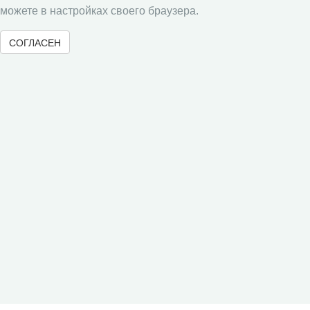
Социальное пространство
можете в настройках своего браузера.
Юный экономист
СОГЛАСЕН
АгроЗооТехника
© 2000-2026 Вологодский научный центр Российской
академии наук
Контент доступен под лицензией
Creative Commons Attribution-
NonCommercial-NoDerivatives 4.0 International License
Метаданные издания можно просматривать, скачивать, копировать и
распространять без дополнительного разрешения