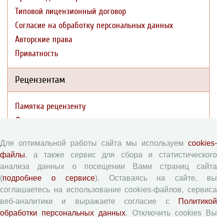
Типовой лицензионный договор
Согласие на обработку персональных данных
Авторские права
Приватность
Рецензентам
Памятка рецензенту
Форма рецензии
Для оптимальной работы сайта мы используем
cookies-
файлы
, а также сервис для сбора и статистического
Журналы ВолНЦ РАН
анализа данных о посещении Вами страниц сайта
(
подробнее о сервисе
). Оставаясь на сайте, в
Экономические и социальные перемены
соглашаетесь на использование cookies-файлов, сервиса
Проблемы развития территории
веб-аналитики и выражаете согласие с
Политикой
Вопросы территориального развития
обработки персональных данных
. Отключить cookies В