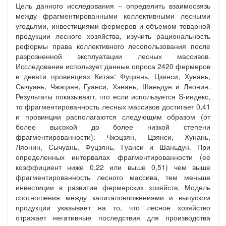
Цель данного исследования – определить взаимосвязь
между фрагментированными коллективными лесными
угодьями, инвестициями фермеров и объемом товарной
продукции лесного хозяйства, изучить рациональность
реформы права коллективного лесопользования после
разрозненной эксплуатации лесных массивов.
Исследование использует данные опроса 2420 фермеров
в девяти провинциях Китая: Фуцзянь, Цзянси, Хунань,
Сычуань, Чжэцзян, Гуанси, Хэнань, Шаньдун и Ляонин.
Результаты показывают, что если используется S-индекс,
то фрагментированность лесных массивов достигает 0,41
и провинции располагаются следующим образом (от
более высокой до более низкой степени
фрагментированности): Чжэцзян, Цзянси, Хунань,
Ляонин, Сычуань, Фуцзянь, Гуанси и Шаньдун. При
определенных интервалах фрагментированности (ее
коэффициент ниже 0,22 или выше 0,51) чем выше
фрагментированность лесного массива, тем меньше
инвестиции в развитие фермерских хозяйств. Модель
соотношения между капиталовложениями и выпуском
продукции указывает на то, что лесное хозяйство
отражает негативные последствия для производства