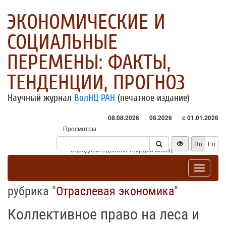
ЭКОНОМИЧЕСКИЕ И
СОЦИАЛЬНЫЕ
ПЕРЕМЕНЫ: ФАКТЫ,
ТЕНДЕНЦИИ, ПРОГНОЗ
Научный журнал
ВолНЦ РАН
(печатное издание)
08.08.2026
08.2026
с 01.01.2026
Просмотры
Посетители
Ru
En
* - в среднем в день за текущий месяц
Toggle
navigat
рубрика "
Отраслевая экономика
"
Коллективное право на леса и