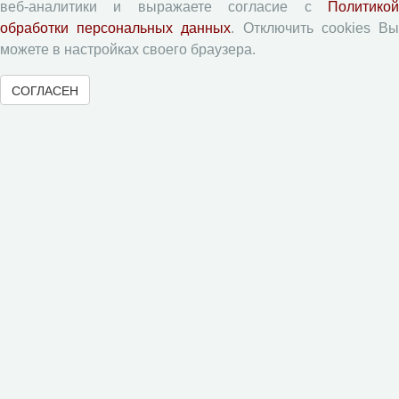
веб-аналитики и выражаете согласие с
Политикой
обработки персональных данных
. Отключить cookies В
Рецензентам
можете в настройках своего браузера.
СОГЛАСЕН
Памятка рецензенту
Форма рецензии
Журналы ВолНЦ РАН
Экономические и социальные перемены
Проблемы развития территории
Вопросы территориального развития
Социальное пространство
Юный экономист
АгроЗооТехника