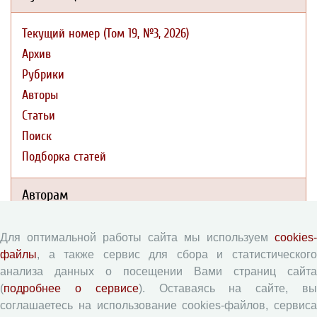
Текущий номер (Том 19, №3, 2026)
Архив
Рубрики
Авторы
Статьи
Поиск
Подборка статей
Авторам
Правила для авторов
Для оптимальной работы сайта мы используем
cookies-
Типовой лицензионный договор
файлы
, а также сервис для сбора и статистического
анализа данных о посещении Вами страниц сайта
Согласие на обработку персональных данных
(
подробнее о сервисе
). Оставаясь на сайте, в
Авторские права
соглашаетесь на использование cookies-файлов, сервиса
Приватность