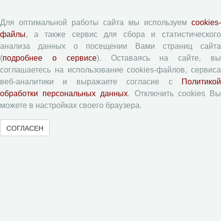
Рубрики
Авторы
Для оптимальной работы сайта мы используем
cookies-
Статьи
файлы
, а также сервис для сбора и статистического
Поиск
анализа данных о посещении Вами страниц сайта
(
подробнее о сервисе
). Оставаясь на сайте, в
Подборка статей
соглашаетесь на использование cookies-файлов, сервиса
веб-аналитики и выражаете согласие с
Политикой
Авторам
обработки персональных данных
. Отключить cookies В
можете в настройках своего браузера.
Правила для авторов
СОГЛАСЕН
Типовой лицензионный договор
Согласие на обработку персональных данных
Авторские права
Приватность
Рецензентам