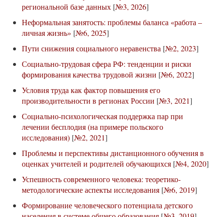
региональной базе данных
[
№3, 2026
]
Неформальная занятость: проблемы баланса «работа –
личная жизнь»
[
№6, 2025
]
Пути снижения социального неравенства
[
№2, 2023
]
Социально-трудовая сфера РФ: тенденции и риски
формирования качества трудовой жизни
[
№6, 2022
]
Условия труда как фактор повышения его
производительности в регионах России
[
№3, 2021
]
Социально-психологическая поддержка пар при
лечении бесплодия (на примере польского
исследования)
[
№2, 2021
]
Проблемы и перспективы дистанционного обучения в
оценках учителей и родителей обучающихся
[
№4, 2020
]
Успешность современного человека: теоретико-
методологические аспекты исследования
[
№6, 2019
]
Формирование человеческого потенциала детского
населения в системе общего образования
[
№3, 2019
]