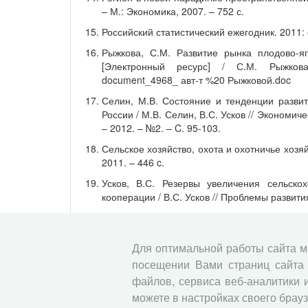
– М.: Экономика, 2007. – 752 с.
Российский статистический ежегодник. 2011: ст
Рыжкова, С.М. Развитие рынка плодово-я
[Электронный ресурс] / С.М. Рыжкова. 
document_4968_ авт-т %20 Рыжковой.doc
Селин, М.В. Состояние и тенденции развит
России / М.В. Селин, В.С. Усков // Экономи
– 2012. – №2. – C. 95-103.
Сельское хозяйство, охота и охотничье хозяйс
2011. – 446 c.
Усков, В.С. Резервы увеличения сельско
кооперации / В.С. Усков // Проблемы развити
Harris G.D. The market as a factor in the loca
Geographers, 1954. – v. 44. – p. 44.
Для оптимальной работы сайта 
Krugman P. Increasing Returns and Economic Ge
– No.3. – P. 483-499.
посещении Вами страниц сайта 
файлов, сервиса веб-аналитики 
Krugman P., Wells R. Economics. Worth Publish
можете в настройках своего брауз
Pred A.R. The spatial dynamics of U.S. urban-