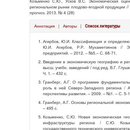
Козьменко С.Ю., Усков В.С. Экономическая оце
региональном рынке плодово-ягодной продукции //
прогноз. 2013. № 4 (28)
Аннотация
|
Авторы
|
Список литературы
Агирбов, Ю.И. Классификация и определяющ
Ю.И. Агирбов, Р.Р. Мухаметзянов // Э
предприятий. – 2012. – №5.– С. 68-71.
Введение в экономическую географию и рег
высш. учебн. заведений / под ред. В.Г. Глушк
Ч. 1. – 432 с.
Гранберг, А.Г. О программе фундаменталь
роль в ней Северо-Западного региона / А
перспективы развития. – 2009. – №1. – С. 5-1
Гранберг, А.Г. Основы региональной экономик
– 495 с.
Козьменко, С.Ю. Новая экономическая ге
инфраструктуры региона / С.Ю. Козьм
государственного технического университета. 