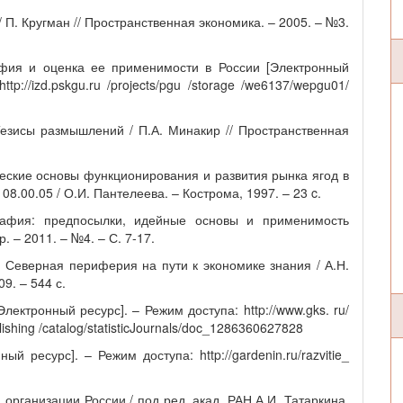
 П. Кругман // Пространственная экономика. – 2005. – №3.
афия и оценка ее применимости в России [Электронный
tp://izd.pskgu.ru /projects/pgu /storage /we6137/wepgu01/
Тезисы размышлений / П.А. Минакир // Пространственная
еские основы функционирования и развития рынка ягод в
 08.00.05 / О.И. Пантелеева. – Кострома, 1997. – 23 c.
графия: предпосылки, идейные основы и применимость
р. – 2011. – №4. – С. 7-17.
: Северная периферия на пути к экономике знания / А.Н.
9. – 544 с.
ектронный ресурс]. – Режим доступа: http://www.gks. ru/
lishing /catalog/statisticJournals/doc_1286360627828
й ресурс]. – Режим доступа: http://gardenin.ru/razvitie_
организации России / под ред. акад. РАН А.И. Татаркина.