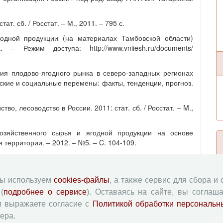
ат. сб. / Росстат. – М., 2011. – 795 с.
годной продукции (на материалах Тамбовской области)
– Режим доступа: http://www.vniiesh.ru/documents/
ия плодово-ягодного рынка в северо-западных регионах
ческие и социальные перемены: факты, тенденции, прогноз.
тво, лесоводство в России. 2011: стат. сб. / Росстат. – M.,
хозяйственного сырья и ягодной продукции на основе
я территории. – 2012. – №5. – C. 104-109.
lization of production. Annals of the Association of American
мы используем
cookies-файлы
, а также сервис для сбора и
ography // Journal of Political Economy. – 1991. – Vol. 99.
(
подробнее о сервисе
). Оставаясь на сайте, вы соглаша
и выражаете согласие с
Политикой обработки персональн
ers, 2005. – 1200 p.
ера.
industrial growth. 1800-1914. Cambridge, MIT Press, 1966. –