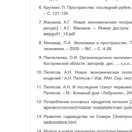
Кругман, П. Пространство: последний рубеж /
– С. 121-126.
Манаков, А.Г. Новая экономическая геогр
ресурс] / А.Г. Манаков. – Режим доступа: ht
wepgu01_10.pdf
Минакир, П.А. Экономика и пространство. 
экономика. – 2005. – №1. – С. 4-26.
Пантелеева, О.И. Организационно-экономич
Костромской области: автореф. дис. … к.э.н.:
Пилясов, А.Н. Новая экономическая гео
моделей / А.Н. Пилясов // Изв. РАН. Сер. геог
Пилясов, А.Н. И последние станут первыми
Пилясов. – М.: Книжный дом «Либроком», 200
Потребление основных продуктов питания [Эл
wps/wcm/connect/rosstat/ rosstatsite/main /pub
Развитие садоводства на Севере [Электронны
sadovodstva.html
Регион в новой парадигме пространственной 