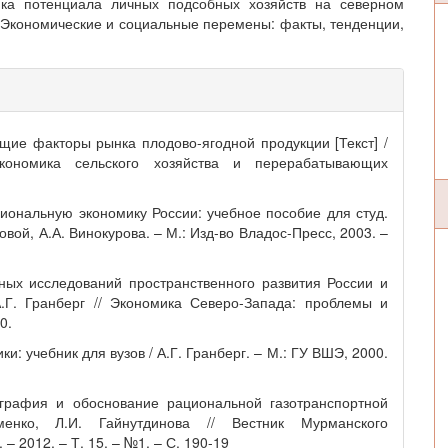
нка потенциала личных подсобных хозяйств на северном
 Экономические и социальные перемены: факты, тенденции,
ие факторы рынка плодово-ягодной продукции [Текст] /
кономика сельского хозяйства и перерабатывающих
иональную экономику России: учебное пособие для студ.
овой, А.А. Винокурова. – М.: Изд-во Владос-Пресс, 2003. –
ных исследований пространственного развития России и
.Г. Гранберг // Экономика Северо-Запада: проблемы и
0.
и: учебник для вузов / А.Г. Гранберг. – М.: ГУ ВШЭ, 2000.
ография и обоснование рациональной газотранспортной
енко, Л.И. Гайнутдинова // Вестник Мурманского
– 2012. – Т. 15. – №1. – С. 190-19