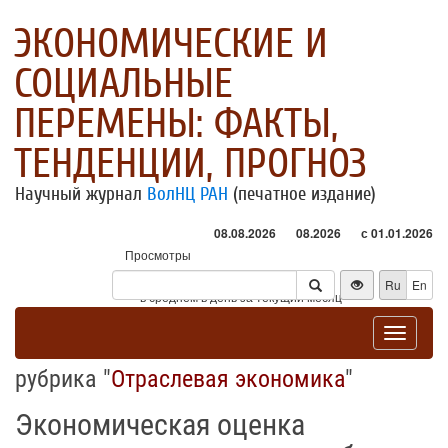
ЭКОНОМИЧЕСКИЕ И
СОЦИАЛЬНЫЕ
ПЕРЕМЕНЫ: ФАКТЫ,
ТЕНДЕНЦИИ, ПРОГНОЗ
Научный журнал
ВолНЦ РАН
(печатное издание)
08.08.2026
08.2026
с 01.01.2026
Просмотры
Посетители
Ru
En
* - в среднем в день за текущий месяц
Toggle
navigat
рубрика "
Отраслевая экономика
"
Экономическая оценка