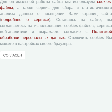
Для оптимальной работы сайта мы используем
cookies-
Форма рецензии
файлы
, а также сервис для сбора и статистического
анализа данных о посещении Вами страниц сайта
(
подробнее о сервисе
). Оставаясь на сайте, в
Журналы ВолНЦ РАН
соглашаетесь на использование cookies-файлов, сервиса
веб-аналитики и выражаете согласие с
Политикой
Экономические и социальные перемены
обработки персональных данных
. Отключить cookies В
Проблемы развития территории
можете в настройках своего браузера.
Вопросы территориального развития
СОГЛАСЕН
Социальное пространство
Юный экономист
АгроЗооТехника