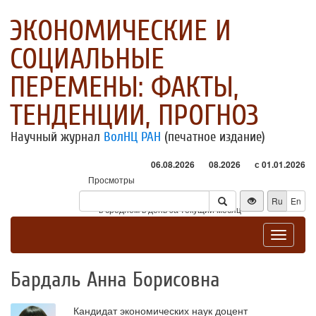
ЭКОНОМИЧЕСКИЕ И
СОЦИАЛЬНЫЕ
ПЕРЕМЕНЫ: ФАКТЫ,
ТЕНДЕНЦИИ, ПРОГНОЗ
Научный журнал
ВолНЦ РАН
(печатное издание)
06.08.2026
08.2026
с 01.01.2026
Просмотры
Посетители
Ru
En
* - в среднем в день за текущий месяц
Toggle
navigat
Бардаль Анна Борисовна
Кандидат экономических наук доцент