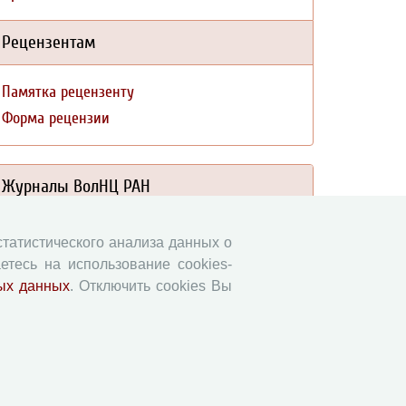
Рецензентам
Памятка рецензенту
Форма рецензии
Журналы ВолНЦ РАН
Экономические и социальные перемены
 статистического анализа данных о
Проблемы развития территории
етесь на использование cookies-
Вопросы территориального развития
ых данных
. Отключить cookies Вы
Социальное пространство
Юный экономист
АгроЗооТехника