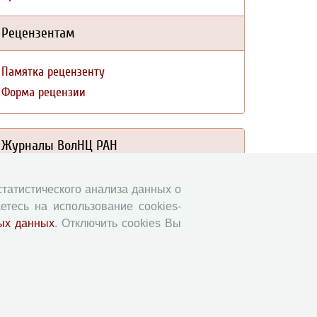
Рецензентам
Памятка рецензенту
Форма рецензии
Журналы ВолНЦ РАН
Экономические и социальные перемены
 статистического анализа данных о
Проблемы развития территории
етесь на использование cookies-
Вопросы территориального развития
ых данных
. Отключить cookies Вы
Социальное пространство
Юный экономист
АгроЗооТехника