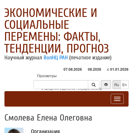
ЭКОНОМИЧЕСКИЕ И
СОЦИАЛЬНЫЕ
ПЕРЕМЕНЫ: ФАКТЫ,
ТЕНДЕНЦИИ, ПРОГНОЗ
Научный журнал
ВолНЦ РАН
(печатное издание)
07.08.2026
08.2026
с 01.01.2026
Просмотры
Посетители
Ru
En
* - в среднем в день за текущий месяц
Toggle
navigat
Смолева Елена Олеговна
Организация