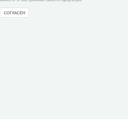
Юный экономист
СОГЛАСЕН
АгроЗооТехника
© 2000-2026 Вологодский научный центр Российской
академии наук
Контент доступен под лицензией
Creative Commons Attribution-
NonCommercial-NoDerivatives 4.0 International License
Метаданные издания можно просматривать, скачивать, копировать и
распространять без дополнительного разрешения