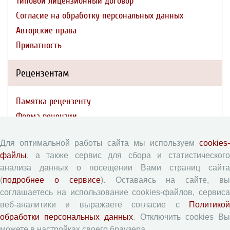
Типовой лицензионный договор
Согласие на обработку персональных данных
Авторские права
Приватность
Рецензентам
Памятка рецензенту
Форма рецензии
Для оптимальной работы сайта мы используем
cookies-
Журналы ВолНЦ РАН
файлы
, а также сервис для сбора и статистического
анализа данных о посещении Вами страниц сайта
(
подробнее о сервисе
). Оставаясь на сайте, в
Экономические и социальные перемены
соглашаетесь на использование cookies-файлов, сервиса
Проблемы развития территории
веб-аналитики и выражаете согласие с
Политикой
Вопросы территориального развития
обработки персональных данных
. Отключить cookies В
Социальное пространство
можете в настройках своего браузера.