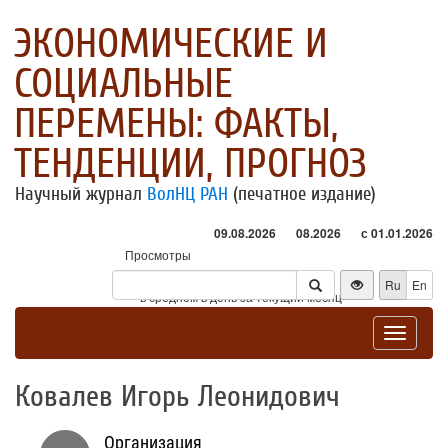
ЭКОНОМИЧЕСКИЕ И
СОЦИАЛЬНЫЕ
ПЕРЕМЕНЫ: ФАКТЫ,
ТЕНДЕНЦИИ, ПРОГНОЗ
Научный журнал
ВолНЦ РАН
(печатное издание)
09.08.2026
08.2026
с 01.01.2026
Просмотры
Посетители
Ru
En
* - в среднем в день за текущий месяц
Toggle
navigat
Ковалев Игорь Леонидович
Организация