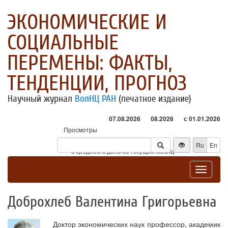
ЭКОНОМИЧЕСКИЕ И
СОЦИАЛЬНЫЕ
ПЕРЕМЕНЫ: ФАКТЫ,
ТЕНДЕНЦИИ, ПРОГНОЗ
Научный журнал
ВолНЦ РАН
(печатное издание)
07.08.2026
08.2026
с 01.01.2026
Просмотры
Посетители
Ru
En
* - в среднем в день за текущий месяц
Toggle
navigat
Доброхлеб Валентина Григорьевна
Доктор экономических наук профессор, академик