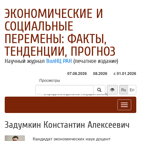
ЭКОНОМИЧЕСКИЕ И
СОЦИАЛЬНЫЕ
ПЕРЕМЕНЫ: ФАКТЫ,
ТЕНДЕНЦИИ, ПРОГНОЗ
Научный журнал
ВолНЦ РАН
(печатное издание)
07.08.2026
08.2026
с 01.01.2026
Просмотры
Посетители
Ru
En
* - в среднем в день за текущий месяц
Toggle
navigat
Задумкин Константин Алексеевич
Кандидат экономических наук доцент