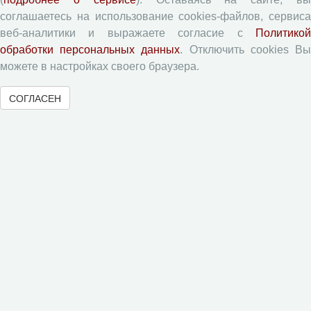
Памятка рецензенту
соглашаетесь на использование cookies-файлов, сервиса
Форма рецензии
веб-аналитики и выражаете согласие с
Политикой
обработки персональных данных
. Отключить cookies В
можете в настройках своего браузера.
Журналы ВолНЦ РАН
СОГЛАСЕН
Экономические и социальные перемены
Проблемы развития территории
Вопросы территориального развития
Социальное пространство
Юный экономист
АгроЗооТехника