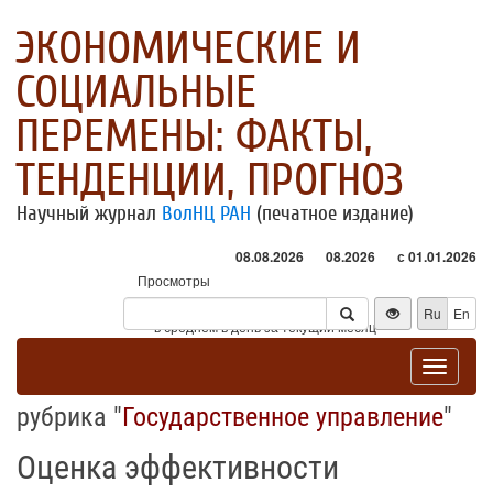
ЭКОНОМИЧЕСКИЕ И
СОЦИАЛЬНЫЕ
ПЕРЕМЕНЫ: ФАКТЫ,
ТЕНДЕНЦИИ, ПРОГНОЗ
Научный журнал
ВолНЦ РАН
(печатное издание)
08.08.2026
08.2026
с 01.01.2026
Просмотры
Посетители
Ru
En
* - в среднем в день за текущий месяц
Toggle
navigat
рубрика "
Государственное управление
"
Оценка эффективности