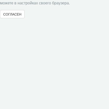
можете в настройках своего браузера.
Памятка рецензенту
СОГЛАСЕН
Форма рецензии
Журналы ВолНЦ РАН
Экономические и социальные перемены
Проблемы развития территории
Вопросы территориального развития
Социальное пространство
Юный экономист
АгроЗооТехника