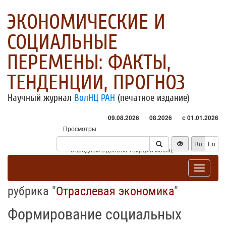
ЭКОНОМИЧЕСКИЕ И
СОЦИАЛЬНЫЕ
ПЕРЕМЕНЫ: ФАКТЫ,
ТЕНДЕНЦИИ, ПРОГНОЗ
Научный журнал
ВолНЦ РАН
(печатное издание)
09.08.2026
08.2026
с 01.01.2026
Просмотры
Посетители
Ru
En
* - в среднем в день за текущий месяц
Toggle
navigat
рубрика "
Отраслевая экономика
"
Формирование социальных