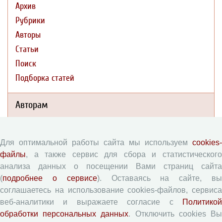
Архив
Рубрики
Авторы
Статьи
Поиск
Подборка статей
Авторам
Правила для авторов
Для оптимальной работы сайта мы используем
cookies-
Типовой лицензионный договор
файлы
, а также сервис для сбора и статистического
Согласие на обработку персональных данных
анализа данных о посещении Вами страниц сайта
Авторские права
(
подробнее о сервисе
). Оставаясь на сайте, в
Приватность
соглашаетесь на использование cookies-файлов, сервиса
веб-аналитики и выражаете согласие с
Политикой
обработки персональных данных
. Отключить cookies В
Рецензентам