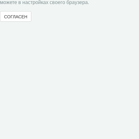
можете в настройках своего браузера.
Памятка рецензенту
СОГЛАСЕН
Форма рецензии
Журналы ВолНЦ РАН
Экономические и социальные перемены
Проблемы развития территории
Вопросы территориального развития
Социальное пространство
Юный экономист
АгроЗооТехника