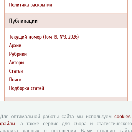
Политика раскрытия
Публикации
Текущий номер (Том 19, №3, 2026)
Архив
Рубрики
Авторы
Статьи
Поиск
Подборка статей
Авторам
Для оптимальной работы сайта мы используем
cookies-
Правила для авторов
файлы
, а также сервис для сбора и статистического
Типовой лицензионный договор
анализа данных о посещении Вами страниц сайта