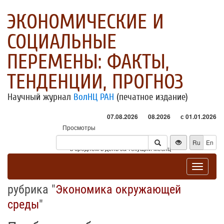
ЭКОНОМИЧЕСКИЕ И
СОЦИАЛЬНЫЕ
ПЕРЕМЕНЫ: ФАКТЫ,
ТЕНДЕНЦИИ, ПРОГНОЗ
Научный журнал
ВолНЦ РАН
(печатное издание)
07.08.2026
08.2026
с 01.01.2026
Просмотры
Посетители
Ru
En
* - в среднем в день за текущий месяц
Toggle
navigat
рубрика "
Экономика окружающей
среды
"