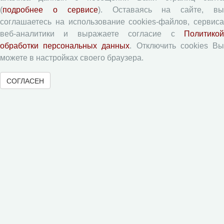
Согласие на обработку персональных данных
(
подробнее о сервисе
). Оставаясь на сайте, в
соглашаетесь на использование cookies-файлов, сервиса
Авторские права
веб-аналитики и выражаете согласие с
Политикой
Приватность
обработки персональных данных
. Отключить cookies В
можете в настройках своего браузера.
Рецензентам
СОГЛАСЕН
Памятка рецензенту
Форма рецензии
Журналы ВолНЦ РАН
Экономические и социальные перемены
Проблемы развития территории
Вопросы территориального развития
Социальное пространство