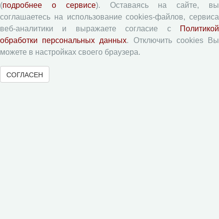
Согласие на обработку персональных данных
(
подробнее о сервисе
). Оставаясь на сайте, в
Авторские права
соглашаетесь на использование cookies-файлов, сервиса
веб-аналитики и выражаете согласие с
Политикой
Приватность
обработки персональных данных
. Отключить cookies В
можете в настройках своего браузера.
Рецензентам
СОГЛАСЕН
Памятка рецензенту
Форма рецензии
Журналы ВолНЦ РАН
Экономические и социальные перемены
Проблемы развития территории
Вопросы территориального развития
Социальное пространство
Юный экономист