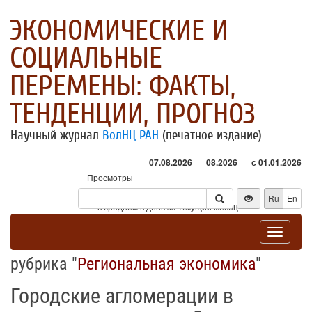
ЭКОНОМИЧЕСКИЕ И
СОЦИАЛЬНЫЕ
ПЕРЕМЕНЫ: ФАКТЫ,
ТЕНДЕНЦИИ, ПРОГНОЗ
Научный журнал
ВолНЦ РАН
(печатное издание)
07.08.2026
08.2026
с 01.01.2026
Просмотры
Посетители
Ru
En
* - в среднем в день за текущий месяц
Toggle
navigat
рубрика "
Региональная экономика
"
Городские агломерации в