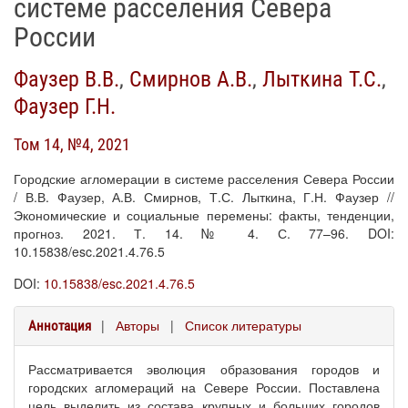
системе расселения Севера
России
Фаузер В.В.
,
Смирнов А.В.
,
Лыткина Т.С.
,
Фаузер Г.Н.
Том 14, №4, 2021
Городские агломерации в системе расселения Севера России
/ В.В. Фаузер, А.В. Смирнов, Т.С. Лыткина, Г.Н. Фаузер //
Экономические и социальные перемены: факты, тенденции,
прогноз. 2021. Т. 14. № 4. С. 77–96. DOI:
10.15838/esc.2021.4.76.5
DOI:
10.15838/esc.2021.4.76.5
|
Авторы
|
Список литературы
Аннотация
Рассматривается эволюция образования городов и
городских агломераций на Севере России. Поставлена
цель выделить из состава крупных и больших городов