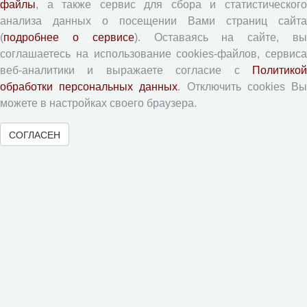
Правила для авторов
файлы
, а также сервис для сбора и статистического
анализа данных о посещении Вами страниц сайта
Типовой лицензионный договор
(
подробнее о сервисе
). Оставаясь на сайте, в
Согласие на обработку персональных данных
соглашаетесь на использование cookies-файлов, сервиса
Авторские права
веб-аналитики и выражаете согласие с
Политикой
Приватность
обработки персональных данных
. Отключить cookies В
можете в настройках своего браузера.
Рецензентам
СОГЛАСЕН
Памятка рецензенту
Форма рецензии
Журналы ВолНЦ РАН
Экономические и социальные перемены
Проблемы развития территории
Вопросы территориального развития