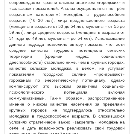
сопровождается сравнительным анализом «городских» и
«сельских» показателей. Анализ осуществлялся по трём
возрастным категориям: молодёжь в трудоспособном
возрасте (16–30 лет), лица предпенсионного возраста
(женщины в возрасте от 50 до 54 лет, мужчины – от 55 до
59 лет), лица среднего возраста (женщины в возрасте от
31 года до 49 лет, мужчины – до 54 лет). Использование
данного подхода позволило автору показать, что, хотя
среднее качество трудового потенциала сельских
территорий (средний индекс социальной
дееспособности) стабильно ниже, чем в крупных городах,
качество сельской молодёжи, в целом, не уступает
показателям городской: селяне «проигрывают»
горожанам по энергетическому потенциалу, однако
компенсируют это высоким развитием социально-
психологического потенциала, включая
коммуникативный. Таким образом, распространённое
мнение о низком качестве населения за пределами
крупных городов не подтвердилось относительно
молодёжи в трудоспособном возрасте. В сложившихся
условиях стратегически важно «закрепить» молодёжь на
селе и дать возможность реализовать свой трудовой
потенциал на благо малой родины