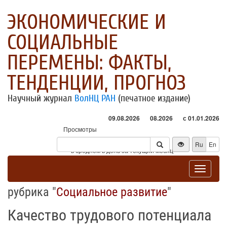
ЭКОНОМИЧЕСКИЕ И
СОЦИАЛЬНЫЕ
ПЕРЕМЕНЫ: ФАКТЫ,
ТЕНДЕНЦИИ, ПРОГНОЗ
Научный журнал
ВолНЦ РАН
(печатное издание)
09.08.2026
08.2026
с 01.01.2026
Просмотры
Посетители
Ru
En
* - в среднем в день за текущий месяц
Toggle
navigat
рубрика "
Социальное развитие
"
Качество трудового потенциала