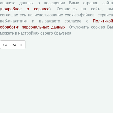
Рецензентам
анализа данных о посещении Вами страниц сайта
(
подробнее о сервисе
). Оставаясь на сайте, в
соглашаетесь на использование cookies-файлов, сервиса
Памятка рецензенту
веб-аналитики и выражаете согласие с
Политикой
Форма рецензии
обработки персональных данных
. Отключить cookies В
можете в настройках своего браузера.
Журналы ВолНЦ РАН
СОГЛАСЕН
Экономические и социальные перемены
Проблемы развития территории
Вопросы территориального развития
Социальное пространство
Юный экономист
АгроЗооТехника