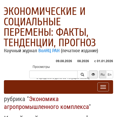
ЭКОНОМИЧЕСКИЕ И
СОЦИАЛЬНЫЕ
ПЕРЕМЕНЫ: ФАКТЫ,
ТЕНДЕНЦИИ, ПРОГНОЗ
Научный журнал
ВолНЦ РАН
(печатное издание)
09.08.2026
08.2026
с 01.01.2026
Просмотры
Посетители
Ru
En
* - в среднем в день за текущий месяц
Toggle
navigat
рубрика "
Экономика
агропромышленного комплекса
"