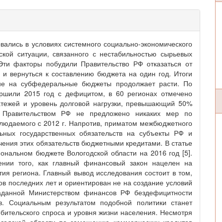
ались в условиях системного социально-экономического
ской ситуации, связанного с нестабильностью сырьевых
Эти факторы побудили Правительство РФ отказаться от
 и вернуться к составлению бюджета на один год. Итоги
ние на субфедеральные бюджеты продолжает расти. По
ршили 2015 год с дефицитом, в 60 регионах отмечено
атежей и уровень долговой нагрузки, превышающий 50%
, Правительством РФ не предложено никаких мер по
людаемого с 2012 г. Напротив, приматом межбюджетного
ьных государственных обязательств на субъекты РФ и
ения этих обязательств бюджетными кредитами. В статье
ональном бюджете Вологодской области на 2016 год [5].
ении того, как главный финансовый закон нацелен на
ия региона. Главный вывод исследования состоит в том,
в последних лет и ориентирован не на создание условий
заданной Министерством финансов РФ бездефицитности
в. Социальным результатом подобной политики станет
ебительского спроса и уровня жизни населения. Несмотря