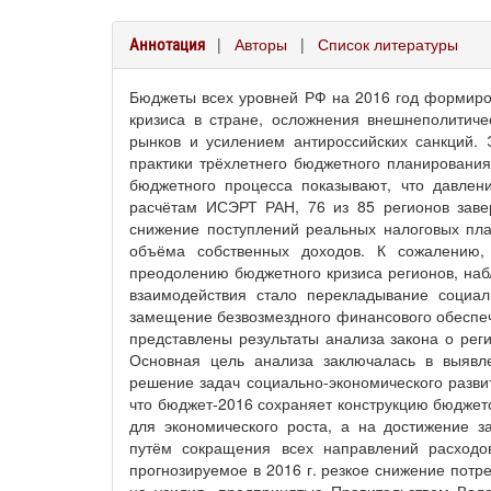
|
Авторы
|
Список литературы
Аннотация
Бюджеты всех уровней РФ на 2016 год формиров
кризиса в стране, осложнения внешнеполитиче
рынков и усилением антироссийских санкций. 
практики трёхлетнего бюджетного планирования
бюджетного процесса показывают, что давле
расчётам ИСЭРТ РАН, 76 из 85 регионов заве
снижение поступлений реальных налоговых пл
объёма собственных доходов. К сожалению
преодолению бюджетного кризиса регионов, наб
взаимодействия стало перекладывание социал
замещение безвозмездного финансового обеспеч
представлены результаты анализа закона о реги
Основная цель анализа заключалась в выявл
решение задач социально-экономического развит
что бюджет-2016 сохраняет конструкцию бюджето
для экономического роста, а на достижение 
путём сокращения всех направлений расходо
прогнозируемое в 2016 г. резкое снижение потр