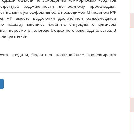
огодской области по замещению коммерческих кредитов
труктуре задолженности по-прежнему преобладают
ывает на мнимую эффективность проводимой Минфином РФ
тов РФ вместо выделения достаточной безвозмездной
По нашему мнению, изменить ситуацию с кризисом
ный пересмотр налогово-бюджетного законодательства. В
м направлении
узка, кредиты, бюджетное планирование, корректировка